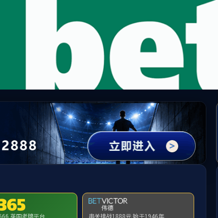
英国·威廉希尔(WilliamHill)集团有限公司-官方网站
核心业务
党的建设
公示公告
企