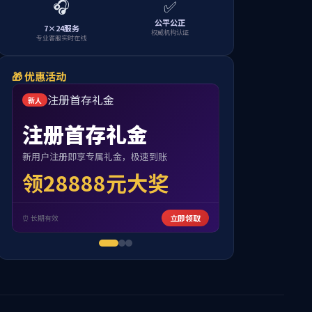
您的位置：
> 企业文化 >
媒体报道
首页
消毒液生产线提前投产
次数：
3015